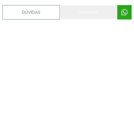
DÚVIDAS
AGENDAR
Video do imóvel
Corretor
JP