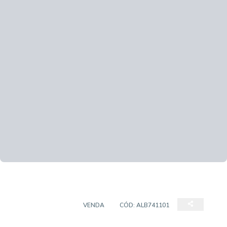
SALA COMERCIAL
VENDA
CÓD:
ALB741101