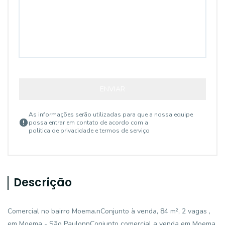
ENVIAR
As informações serão utilizadas para que a nossa equipe
possa entrar em contato de acordo com a
política de privacidade e termos de serviço
Descrição
Comercial no bairro Moema.nConjunto à venda, 84 m², 2 vagas ,
em Moema - São PaulonnConjunto comercial a venda em Moema