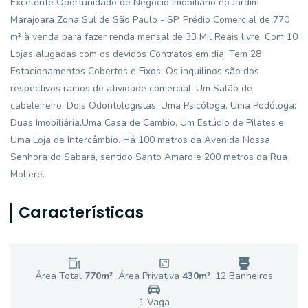
Excelente Oportunidade de Negócio Imobiliário no Jardim
Marajoara Zona Sul de São Paulo - SP. Prédio Comercial de 770
m² à venda para fazer renda mensal de 33 Mil Reais livre. Com 10
Lojas alugadas com os devidos Contratos em dia. Tem 28
Estacionamentos Cobertos e Fixos. Os inquilinos são dos
respectivos ramos de atividade comercial: Um Salão de
cabeleireiro; Dois Odontologistas; Uma Psicóloga, Uma Podóloga;
Duas Imobiliária,Uma Casa de Cambio, Um Estúdio de Pilates e
Uma Loja de Intercâmbio. Há 100 metros da Avenida Nossa
Senhora do Sabará, sentido Santo Amaro e 200 metros da Rua
Moliere.
Características
Área Total
770
m²
Área Privativa
430
m²
12
Banheiro
s
1
Vaga