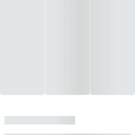
CASA
VENDA
CÓD: 19327