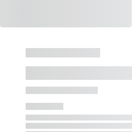
CASA
VENDA
CÓD: 19327
Casa 5 Dormitórios 
Jurerê Internacional, Florianópolis - SC