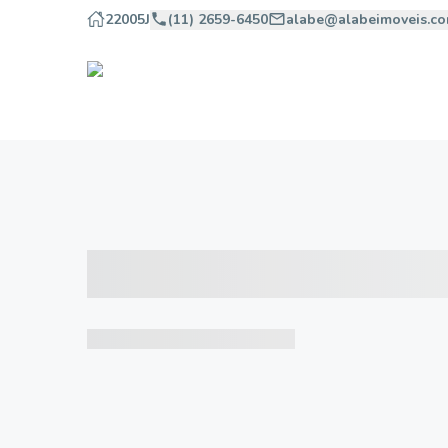
22005J
(11) 2659-6450
alabe@alabeimoveis.co