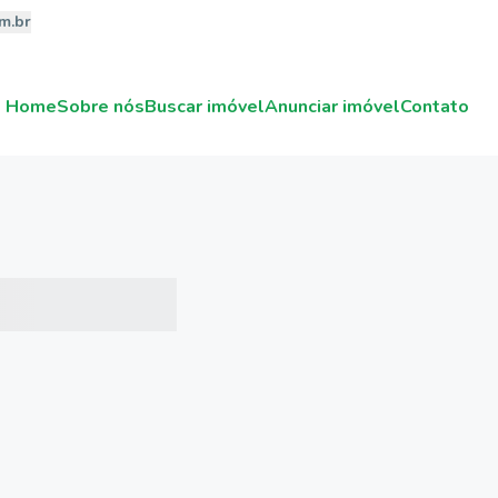
m.br
Home
Sobre nós
Buscar imóvel
Anunciar imóvel
Contato