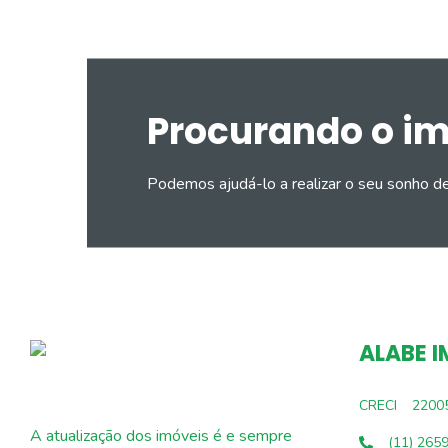
Procurando o i
Podemos ajudá-lo a realizar o seu sonho d
ALABE I
CRECI
2200
A atualização dos imóveis é e sempre
(11) 265