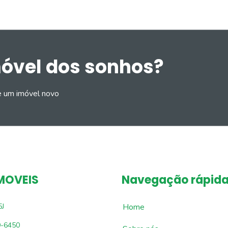
móvel dos sonhos?
e um imóvel novo
MOVEIS
Navegação rápid
5J
Home
9-6450