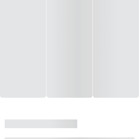
CASA
VENDA
CÓD: 19327