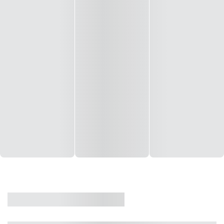
CASA
VENDA
CÓD: 19327