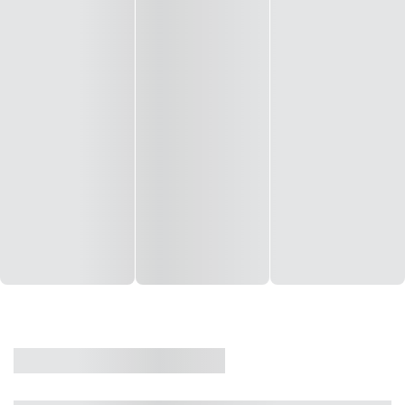
CASA
VENDA
CÓD: 19327