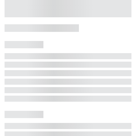
Casa 5 Dormitórios e Jacuzzi -
Jurerê
Jurerê Internacional, Florianópolis - SC