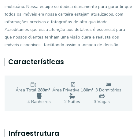
imobiliário. Nossa equipe se dedica diariamente para garantir que
todos os imóveis em nossa carteira estejam atualizados, com
informações precisas e fotografias de alta qualidade.
Acreditamos que essa atenção aos detalhes é essencial para
que nossos clientes tenham uma visão clara e realista dos
imóveis disponíveis, facilitando assim a tomada de decisão.
Características
Área Total
289
m²
Área Privativa
180
m²
3
Dormitório
s
4
Banheiro
s
2
Suíte
s
3
Vaga
s
Infraestrutura