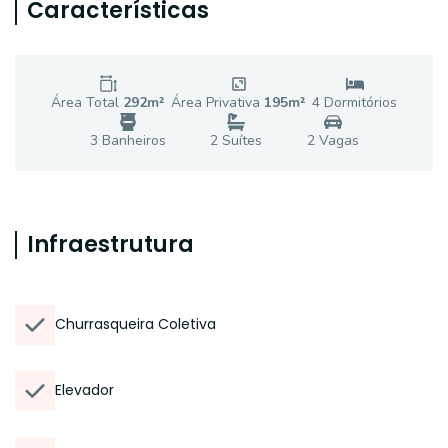
Características
Área Total
292
m²
Área Privativa
195
m²
4
Dormitório
s
3
Banheiro
s
2
Suíte
s
2
Vaga
s
Infraestrutura
Churrasqueira Coletiva
Elevador