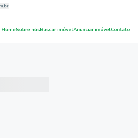
m.br
Home
Sobre nós
Buscar imóvel
Anunciar imóvel
Contato