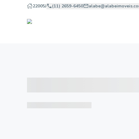
22005J
(11) 2659-6450
alabe@alabeimoveis.co