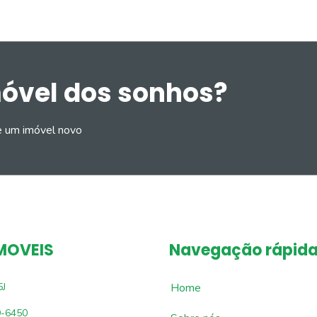
móvel dos sonhos?
e um imóvel novo
MOVEIS
Navegação rápid
5J
Home
9-6450