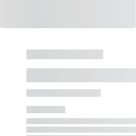
CASA
VENDA
CÓD: 19327
Casa 5 Dormitórios 
Jurerê Internacional, Florianópolis - SC