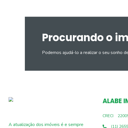
Procurando o i
Podemos ajudá-lo a realizar o seu sonho d
ALABE I
CRECI
2200
A atualização dos imóveis é e sempre
(11) 265