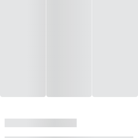
CASA
VENDA
CÓD: 19327