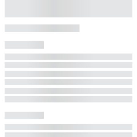
Casa 5 Dormitórios e Jacuzzi -
Jurerê
Jurerê Internacional, Florianópolis - SC