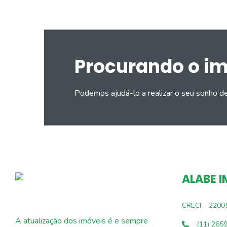
Procurando o i
Podemos ajudá-lo a realizar o seu sonho d
ALABE I
CRECI
2200
A atualização dos imóveis é e sempre
(11) 265