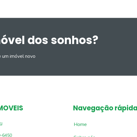
móvel dos sonhos?
e um imóvel novo
MOVEIS
Navegação rápid
5J
Home
9-6450