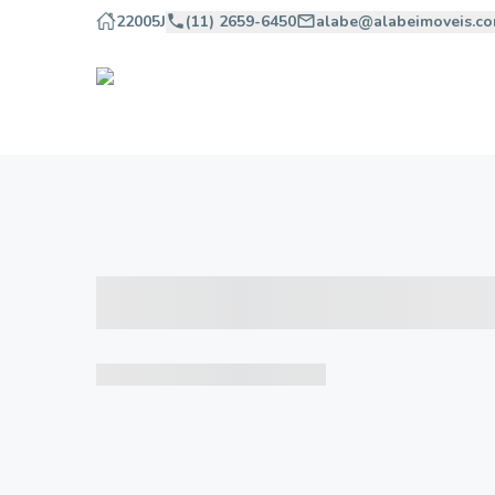
22005J
(11) 2659-6450
alabe@alabeimoveis.co