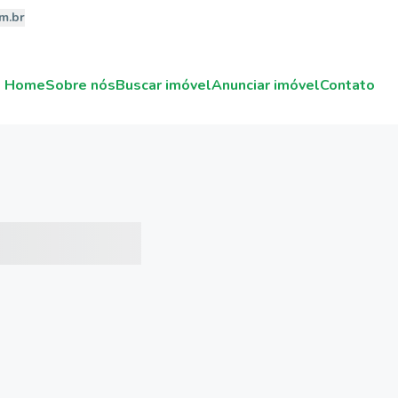
m.br
Home
Sobre nós
Buscar imóvel
Anunciar imóvel
Contato