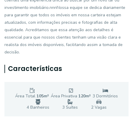
clientes uma experiência única ao buscar por um novo lar ou
investimento imobiliário.nnnNossa equipe se dedica diariamente
para garantir que todos os imóveis em nossa carteira estejam
atualizados, com informações precisas e fotografias de alta
qualidade. Acreditamos que essa atenção aos detalhes é
essencial para que nossos clientes tenham uma visão clara e
realista dos imóveis disponíveis, facilitando assim a tomada de
decisão.
Características
Área Total
105
m²
Área Privativa
120
m²
3
Dormitório
s
4
Banheiro
s
3
Suíte
s
2
Vaga
s