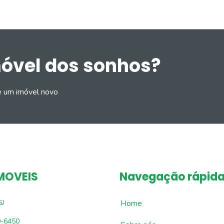
móvel dos sonhos?
e um imóvel novo
MOVEIS
Navegação rápid
5J
Home
9-6450