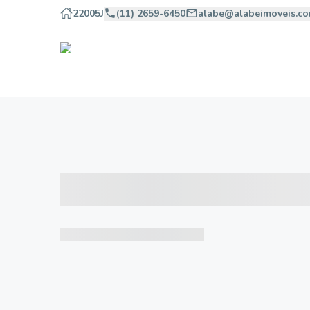
22005J
(11) 2659-6450
alabe@alabeimoveis.co