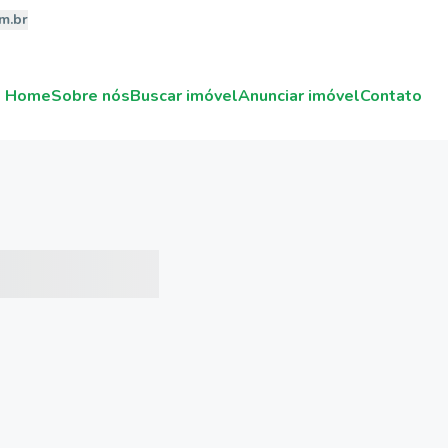
m.br
Home
Sobre nós
Buscar imóvel
Anunciar imóvel
Contato