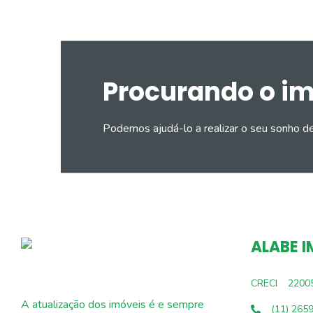
Procurando o i
Podemos ajudá-lo a realizar o seu sonho d
ALABE I
CRECI
2200
A atualização dos imóveis é e sempre
(11) 265