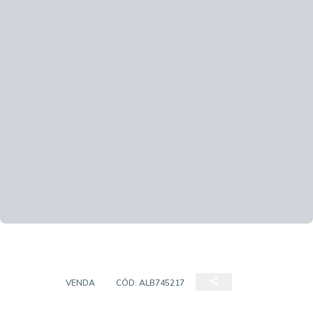
CASA
VENDA
CÓD:
ALB745217