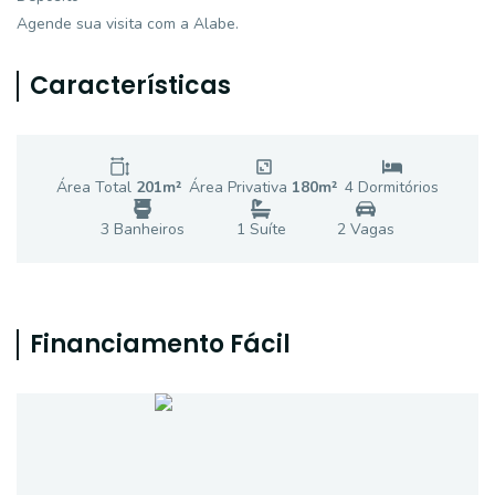
Agende sua visita com a Alabe.
Características
Área Total
201
m²
Área Privativa
180
m²
4
Dormitório
s
3
Banheiro
s
1
Suíte
2
Vaga
s
Financiamento Fácil