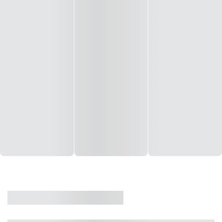
CASA
VENDA
CÓD: 19327