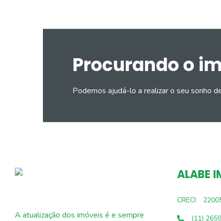
Procurando o i
Podemos ajudá-lo a realizar o seu sonho d
ALABE I
CRECI
2200
A atualização dos imóveis é e sempre
(11) 265