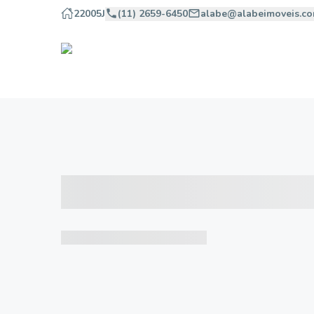
22005J
(11) 2659-6450
alabe@alabeimoveis.co