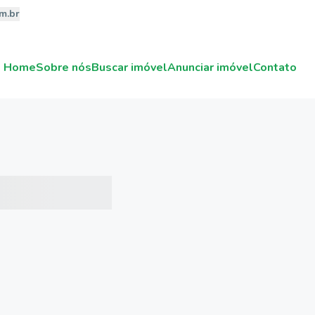
m.br
Home
Sobre nós
Buscar imóvel
Anunciar imóvel
Contato