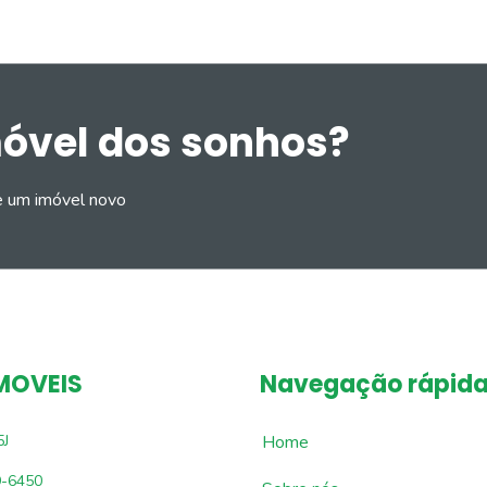
móvel dos sonhos?
e um imóvel novo
MOVEIS
Navegação rápid
5J
Home
9-6450