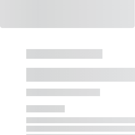
CASA
VENDA
CÓD: 19327
Casa 5 Dormitórios 
Jurerê Internacional, Florianópolis - SC