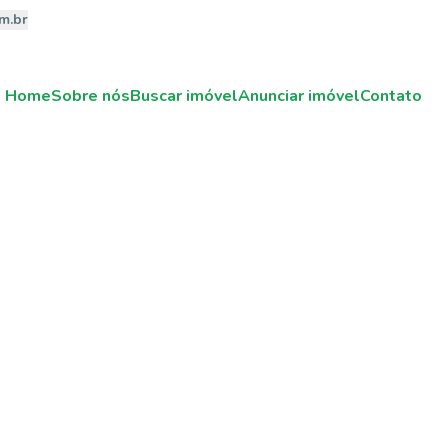
m.br
Home
Sobre nós
Buscar imóvel
Anunciar imóvel
Contato