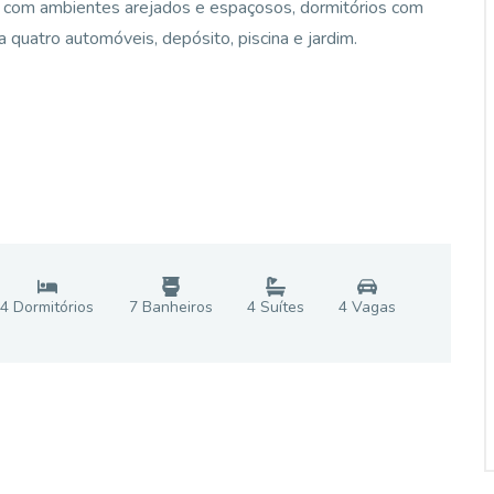
o com ambientes arejados e espaçosos, dormitórios com
 quatro automóveis, depósito, piscina e jardim.
4
Dormitório
s
7
Banheiro
s
4
Suíte
s
4
Vaga
s