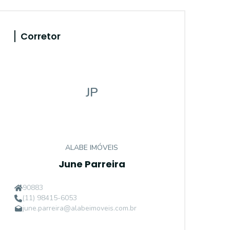
Corretor
JP
ALABE IMÓVEIS
June Parreira
90883
(11) 98415-6053
june.parreira@alabeimoveis.com.br