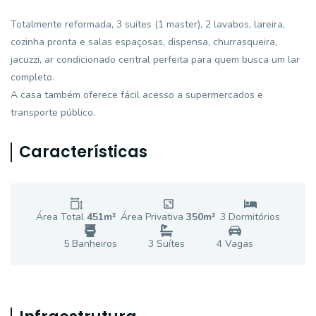
Totalmente reformada, 3 suítes (1 master), 2 lavabos, lareira,
cozinha pronta e salas espaçosas, dispensa, churrasqueira,
jacuzzi, ar condicionado central perfeita para quem busca um lar
completo.
A casa também oferece fácil acesso a supermercados e
transporte público.
Características
Área Total
451
m²
Área Privativa
350
m²
3
Dormitório
s
5
Banheiro
s
3
Suíte
s
4
Vaga
s