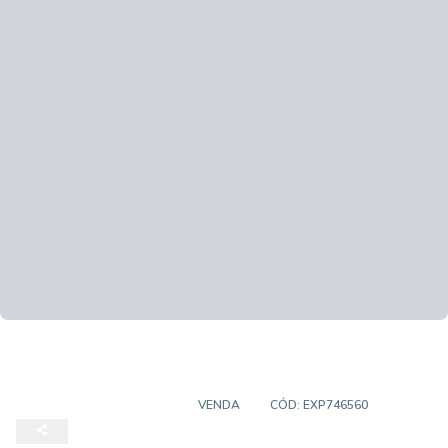
CASA EM CONDOMÍNIO
VENDA
CÓD:
EXP746560