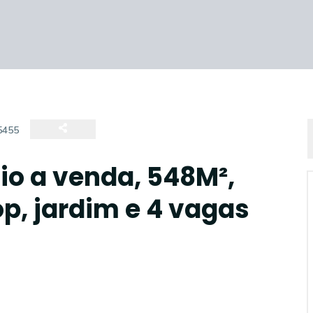
5455
o a venda, 548M²,
op, jardim e 4 vagas