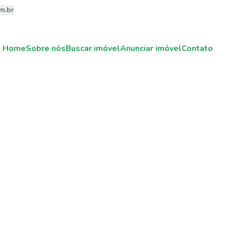
m.br
Home
Sobre nós
Buscar imóvel
Anunciar imóvel
Contato