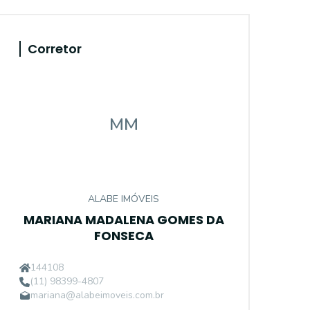
Corretor
MM
ALABE IMÓVEIS
MARIANA MADALENA GOMES DA
FONSECA
144108
(11) 98399-4807
mariana@alabeimoveis.com.br