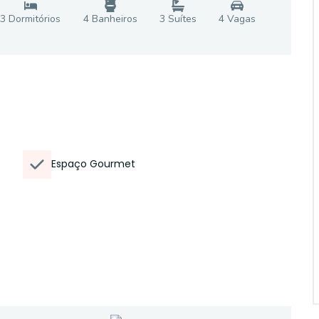
3
Dormitório
s
4
Banheiro
s
3
Suíte
s
4
Vaga
s
Espaço Gourmet