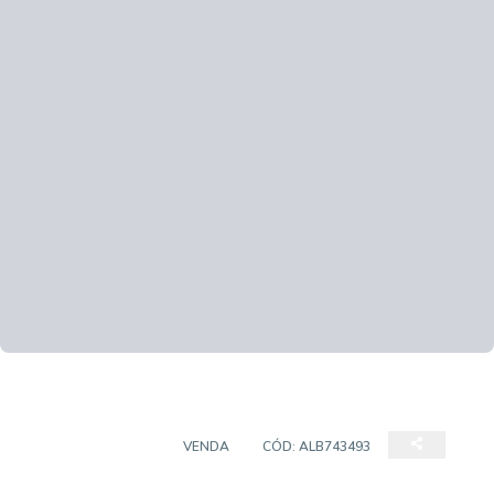
CASA COMERCIAL
VENDA
CÓD:
ALB743493