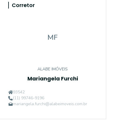
Corretor
MF
ALABE IMÓVEIS
Mariangela Furchi
93542
(11) 99746-9196
mariangela.furchi@alabeimoveis.com.br