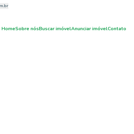
m.br
Home
Sobre nós
Buscar imóvel
Anunciar imóvel
Contato