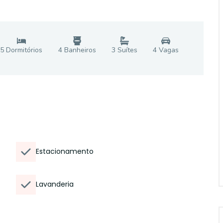
5
Dormitório
s
4
Banheiro
s
3
Suíte
s
4
Vaga
s
Estacionamento
Lavanderia