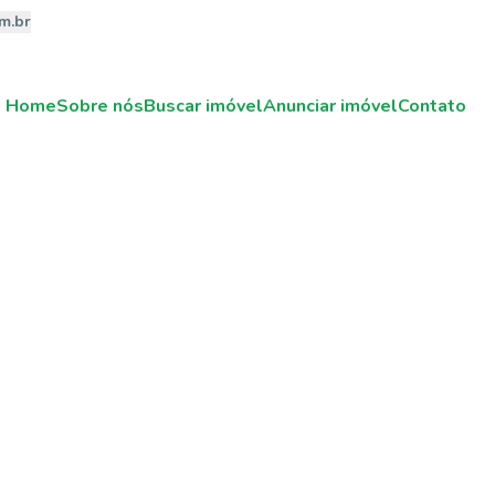
m.br
Home
Sobre nós
Buscar imóvel
Anunciar imóvel
Contato