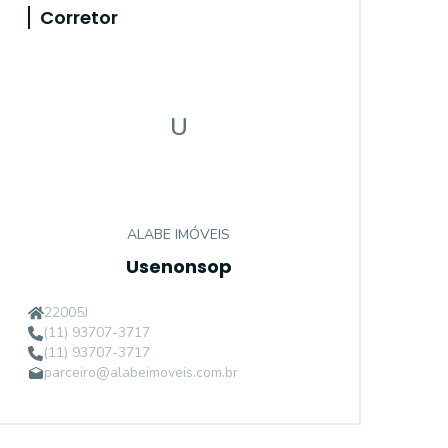
Corretor
U
ALABE IMÓVEIS
Usenonsop
22005J
(11) 93707-3717
(11) 93707-3717
parceiro@alabeimoveis.com.br