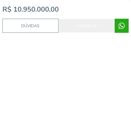
R$ 10.950.000,00
Video do imóvel
DÚVIDAS
AGENDAR
Imóveis semelhantes
ALB712588