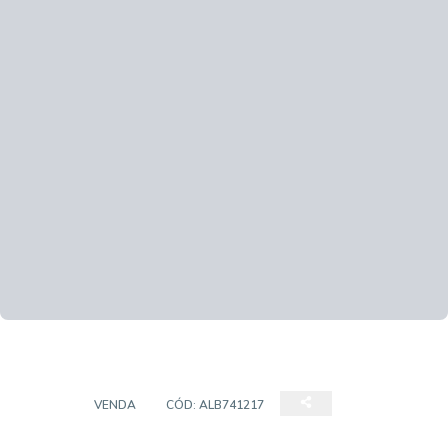
CASA
VENDA
CÓD:
ALB741217