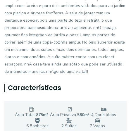
amplo com lareira e para dois ambientes voltados para ao jardim
com piscina e árvores frutíferas. A sala de jantar tem um
destaque especial pois uma parte do teto é retrátil, o que
proporciona luminosidade natural ao ambiente. nnO espaço
gourmet fica integrado ao jardim e possui amplas portas de
correr, além de uma copa-cozinha ampla. No piso superior existe
um mezanino, duas suítes e mais dois dormitórios, todos amplos,
claros e com armários. A suíte máster conta com um closet
espaçoso. nnA casa tem ainda um sótão que pode ser utilizado
de inúmeras maneiras.nnAgende uma visita!!!
Características
Área Total
875
m²
Área Privativa
580
m²
4
Dormitório
s
6
Banheiro
s
2
Suíte
s
7
Vaga
s