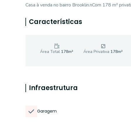
Casa à venda no bairro Brooklin.nCom 178 m² privat
Características
Área Total
178
m²
Área Privativa
178
m²
Infraestrutura
Garagem