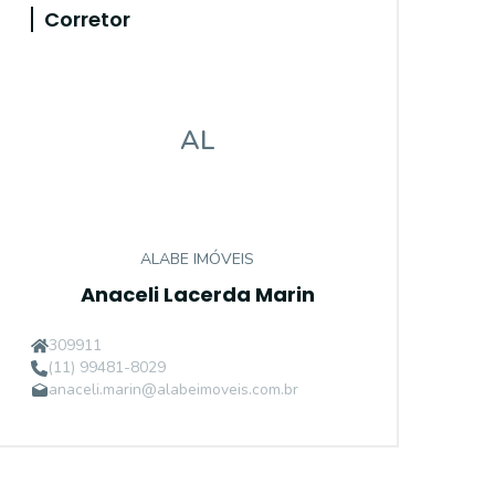
Corretor
AL
ALABE IMÓVEIS
Anaceli Lacerda Marin
309911
(11) 99481-8029
anaceli.marin@alabeimoveis.com.br