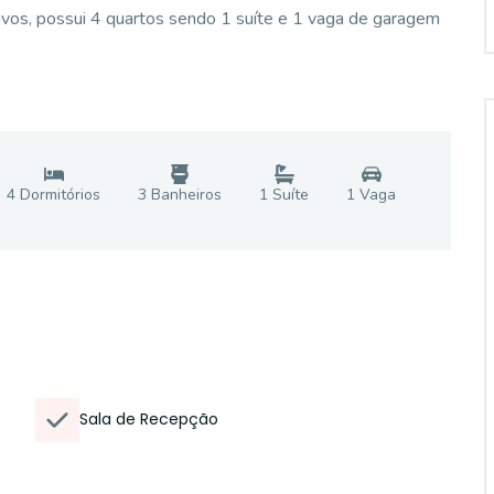
ivos, possui 4 quartos sendo 1 suíte e 1 vaga de garagem
4
Dormitório
s
3
Banheiro
s
1
Suíte
1
Vaga
Sala de Recepção