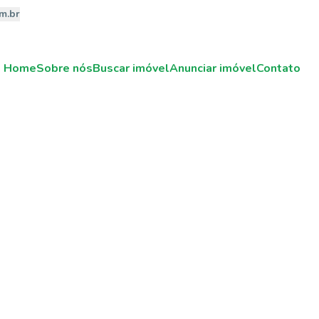
m.br
Home
Sobre nós
Buscar imóvel
Anunciar imóvel
Contato