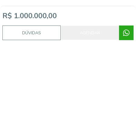
R$ 1.000.000,00
Video do imóvel
DÚVIDAS
AGENDAR
Imóveis semelhantes
ALB710510