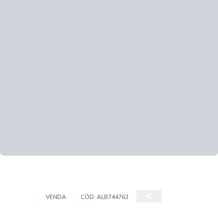
CASA
VENDA
CÓD:
ALB744763