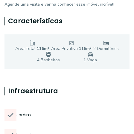
Agende uma visita e venha conhecer esse imóvel incrível!
Características
Área Total
116
m²
Área Privativa
116
m²
2
Dormitório
s
4
Banheiro
s
1
Vaga
Infraestrutura
Jardim