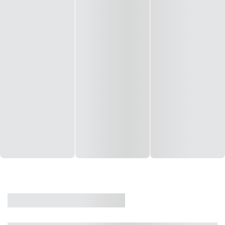
CASA
VENDA
CÓD: 19327