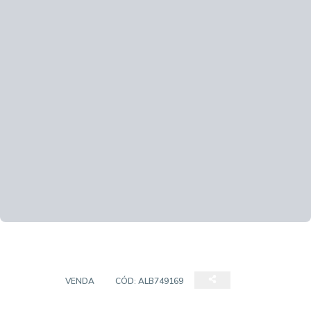
CASA
VENDA
CÓD:
ALB749169