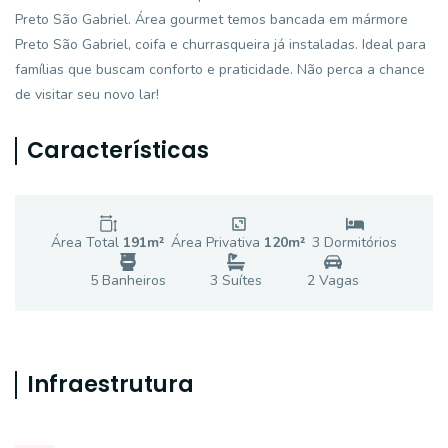
Preto São Gabriel. Área gourmet temos bancada em mármore
Preto São Gabriel, coifa e churrasqueira já instaladas. Ideal para
famílias que buscam conforto e praticidade. Não perca a chance
de visitar seu novo lar!
Características
Área Total
191
m²
Área Privativa
120
m²
3
Dormitório
s
5
Banheiro
s
3
Suíte
s
2
Vaga
s
Infraestrutura