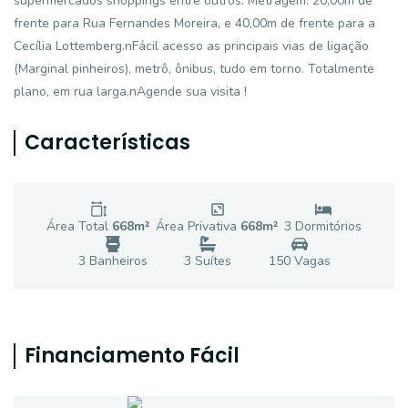
supermercados shoppings entre outros. Metragem: 20,00m de
frente para Rua Fernandes Moreira, e 40,00m de frente para a
Cecília Lottemberg.nFácil acesso as principais vias de ligação
(Marginal pinheiros), metrô, ônibus, tudo em torno. Totalmente
plano, em rua larga.nAgende sua visita !
Características
Área Total
668
m²
Área Privativa
668
m²
3
Dormitório
s
3
Banheiro
s
3
Suíte
s
150
Vaga
s
Financiamento Fácil