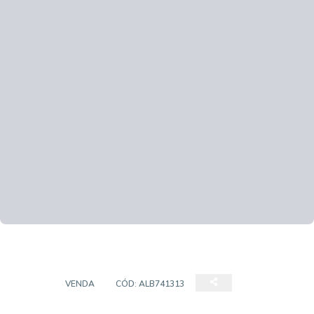
ÁREA
VENDA
CÓD:
ALB741313