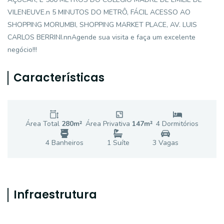
VILENEUVE.n 5 MINUTOS DO METRÔ, FÁCIL ACESSO AO
SHOPPING MORUMBI, SHOPPING MARKET PLACE, AV. LUIS
CARLOS BERRINI.nnAgende sua visita e faça um excelente
negócio!!!
Características
Área Total
280
m²
Área Privativa
147
m²
4
Dormitório
s
4
Banheiro
s
1
Suíte
3
Vaga
s
Infraestrutura