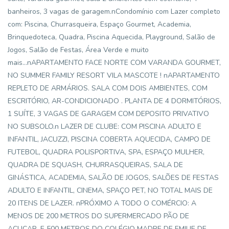
banheiros, 3 vagas de garagem.nCondomínio com Lazer completo
com: Piscina, Churrasqueira, Espaço Gourmet, Academia,
Brinquedoteca, Quadra, Piscina Aquecida, Playground, Salão de
Jogos, Salão de Festas, Área Verde e muito
mais...nAPARTAMENTO FACE NORTE COM VARANDA GOURMET,
NO SUMMER FAMILY RESORT VILA MASCOTE ! nAPARTAMENTO
REPLETO DE ARMÁRIOS. SALA COM DOIS AMBIENTES, COM
ESCRITÓRIO, AR-CONDICIONADO . PLANTA DE 4 DORMITÓRIOS,
1 SUÍTE, 3 VAGAS DE GARAGEM COM DEPOSITO PRIVATIVO
NO SUBSOLO.n LAZER DE CLUBE: COM PISCINA ADULTO E
INFANTIL, JACUZZI, PISCINA COBERTA AQUECIDA, CAMPO DE
FUTEBOL, QUADRA POLISPORTIVA, SPA, ESPAÇO MULHER,
QUADRA DE SQUASH, CHURRASQUEIRAS, SALA DE
GINÁSTICA, ACADEMIA, SALÃO DE JOGOS, SALÕES DE FESTAS
ADULTO E INFANTIL, CINEMA, SPAÇO PET, NO TOTAL MAIS DE
20 ITENS DE LAZER. nPRÓXIMO A TODO O COMÉRCIO: A
MENOS DE 200 METROS DO SUPERMERCADO PÃO DE
AÇUCAR, E 500 METROS DO COLÉGIO MADRE DE EMILIE DE