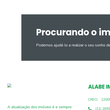
Procurando o i
Podemos ajudá-lo a realizar o seu sonho d
ALABE I
CRECI
2200
A atualização dos imóveis é e sempre
(11) 265