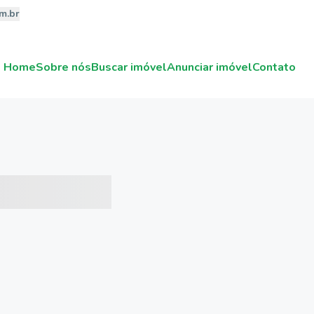
m.br
Home
Sobre nós
Buscar imóvel
Anunciar imóvel
Contato