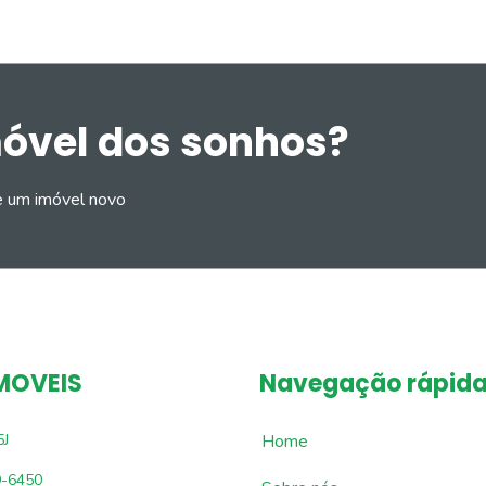
móvel dos sonhos?
e um imóvel novo
MOVEIS
Navegação rápid
5J
Home
9-6450