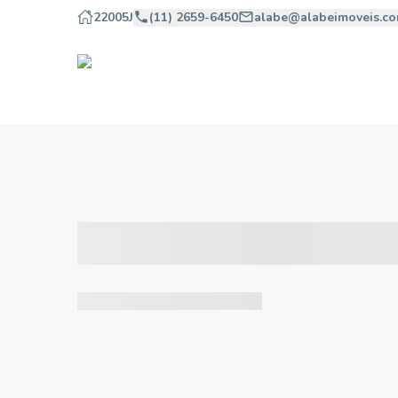
22005J
(11) 2659-6450
alabe@alabeimoveis.co