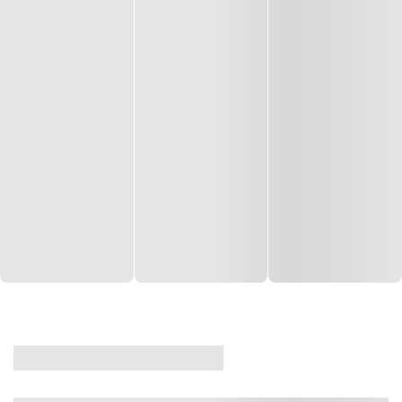
CASA
VENDA
CÓD: 19327