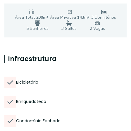
Área Total
200
m²
Área Privativa
143
m²
3
Dormitório
s
5
Banheiro
s
3
Suíte
s
2
Vaga
s
Infraestrutura
Bicicletário
Brinquedoteca
Condomínio Fechado