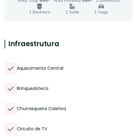
Área Total
69
m²
Área Privativa
48
m²
1
Dormitório
1
Banheiro
1
Suíte
1
Vaga
Infraestrutura
Aquecimento Central
Brinquedoteca
Churrasqueira Coletiva
Circuito de TV