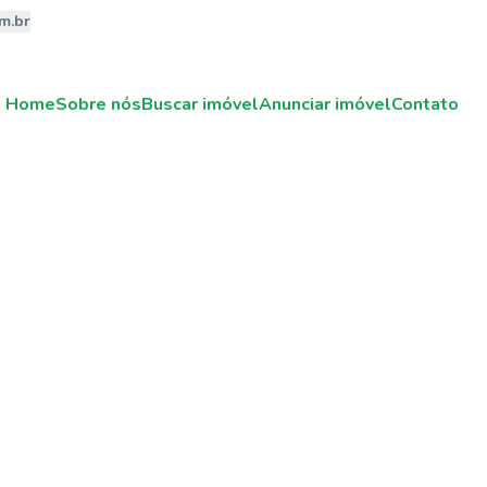
m.br
Home
Sobre nós
Buscar imóvel
Anunciar imóvel
Contato