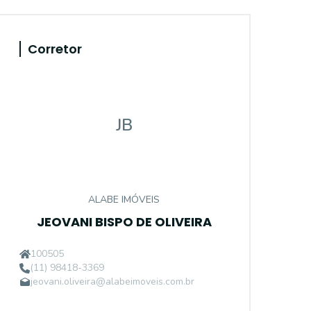
Corretor
JB
ALABE IMÓVEIS
JEOVANI BISPO DE OLIVEIRA
100505
(11) 98418-3369
jeovani.oliveira@alabeimoveis.com.br