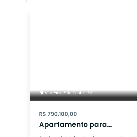
ALB753912
Vila Emir, São Paulo - SP
R$ 790.100,00
Apartamento para
venda em Vila Emir com