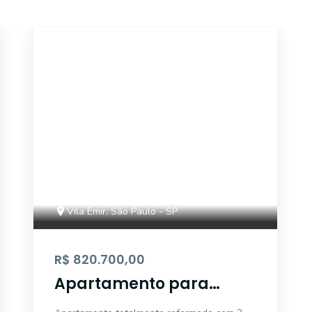
ALB753911
Vila Emir, São Paulo - SP
R$ 820.700,00
Apartamento para
venda em Vila Emir com