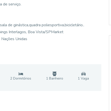
 de serviço.
ala de ginástica,quadra poliesportiva,bicicletário..
ings Interlagos, Boa Vista/SPMarket
 e Nações Unidas
2
Dormitório
s
1
Banheiro
1
Vaga