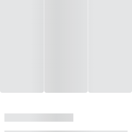
CASA
VENDA
CÓD: 19327