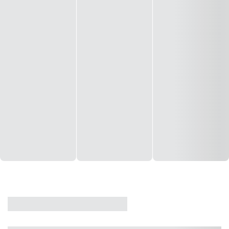
CASA
VENDA
CÓD: 19327