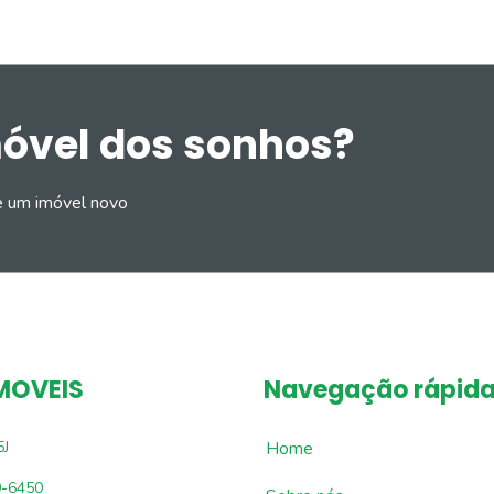
móvel dos sonhos?
e um imóvel novo
MOVEIS
Navegação rápid
5J
Home
9-6450