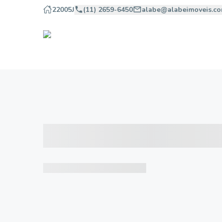
22005J
(11) 2659-6450
alabe@alabeimoveis.co