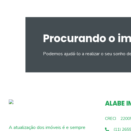
Procurando o i
Podemos ajudá-lo a realizar o seu sonho d
ALABE I
CRECI
2200
A atualização dos imóveis é e sempre
(11) 265