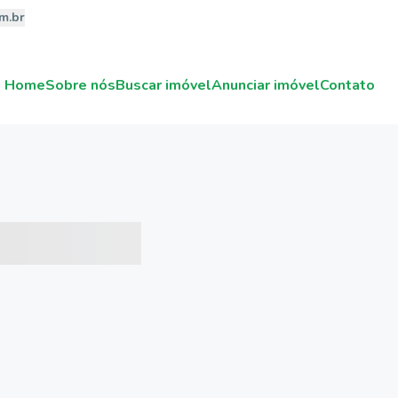
m.br
Home
Sobre nós
Buscar imóvel
Anunciar imóvel
Contato