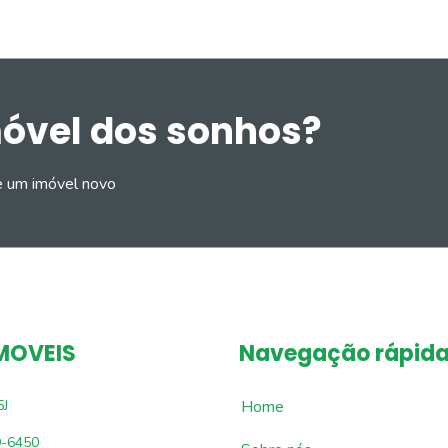
móvel dos sonhos?
e um imóvel novo
MOVEIS
Navegação rápid
5J
Home
9-6450