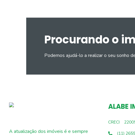
Procurando o i
Podemos ajudá-lo a realizar o seu sonho d
ALABE I
CRECI
2200
A atualização dos imóveis é e sempre
(11) 265