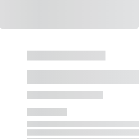
CASA
VENDA
CÓD: 19327
Casa 5 Dormitórios 
Jurerê Internacional, Florianópolis - SC