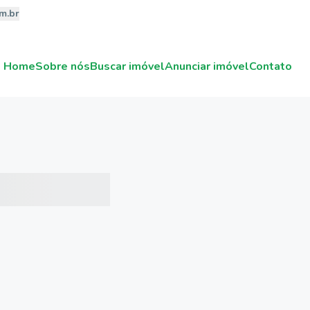
m.br
Home
Sobre nós
Buscar imóvel
Anunciar imóvel
Contato