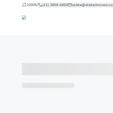
22005J
(11) 2659-6450
alabe@alabeimoveis.co