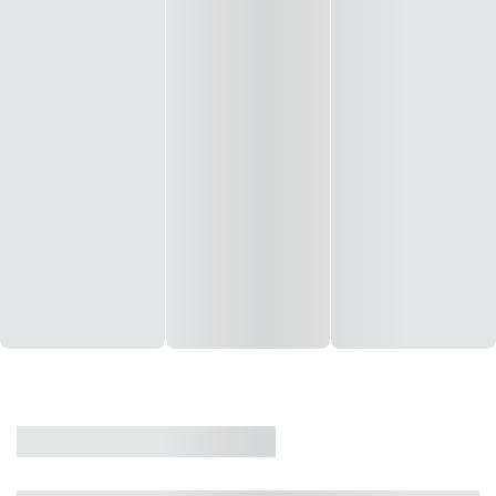
CASA
VENDA
CÓD: 19327