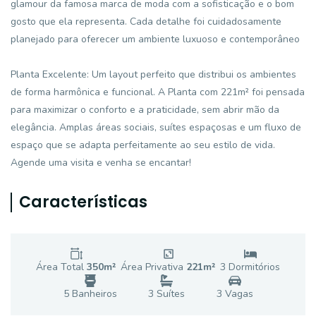
glamour da famosa marca de moda com a sofisticação e o bom
gosto que ela representa. Cada detalhe foi cuidadosamente
planejado para oferecer um ambiente luxuoso e contemporâneo
Planta Excelente: Um layout perfeito que distribui os ambientes
de forma harmônica e funcional. A Planta com 221m² foi pensada
para maximizar o conforto e a praticidade, sem abrir mão da
elegância. Amplas áreas sociais, suítes espaçosas e um fluxo de
espaço que se adapta perfeitamente ao seu estilo de vida.
Agende uma visita e venha se encantar!
Características
Área Total
350
m²
Área Privativa
221
m²
3
Dormitório
s
5
Banheiro
s
3
Suíte
s
3
Vaga
s