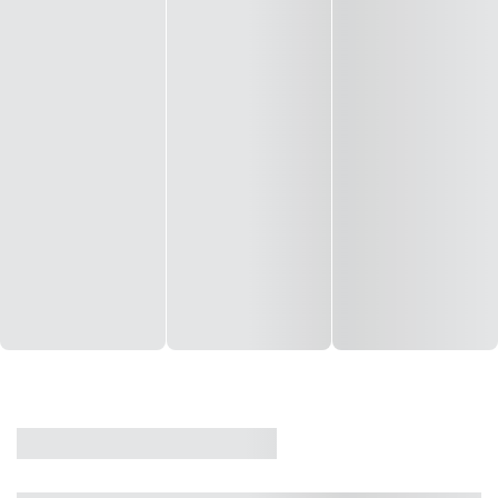
CASA
VENDA
CÓD: 19327