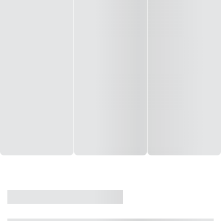
CASA
VENDA
CÓD: 19327