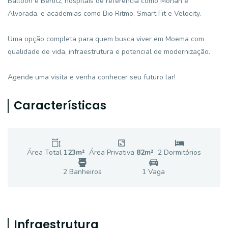
Balloon e Berlitz, hospitais de referência como Moriah e
Alvorada, e academias como Bio Ritmo, Smart Fit e Velocity.
Uma opção completa para quem busca viver em Moema com
qualidade de vida, infraestrutura e potencial de modernização.
Agende uma visita e venha conhecer seu futuro lar!
Características
Área Total
123
m²
Área Privativa
82
m²
2
Dormitório
s
2
Banheiro
s
1
Vaga
Infraestrutura