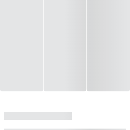
CASA
VENDA
CÓD: 19327