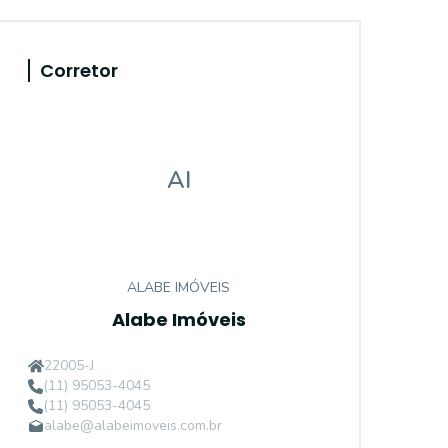
Corretor
AI
ALABE IMÓVEIS
Alabe Imóveis
22005-J
(11) 95053-4045
(11) 95053-4045
alabe@alabeimoveis.com.br