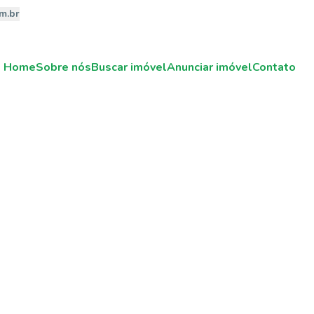
m.br
Home
Sobre nós
Buscar imóvel
Anunciar imóvel
Contato