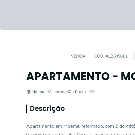
APARTAMENTO
VENDA
CÓD:
ALB549661
APARTAMENTO - MO
Moema Pássaros, São Paulo - SP
Descrição
Apartamento em Moema, reformado, com 2 dormitório
banheiro social; Cozinha; Copa; Lavanderia; Quarto 