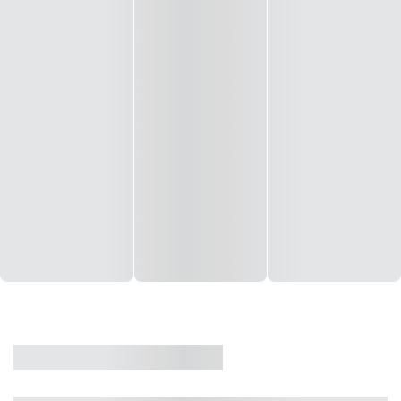
CASA
VENDA
CÓD: 19327