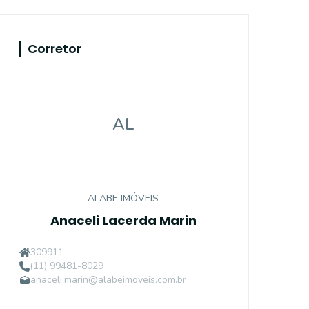
Corretor
AL
ALABE IMÓVEIS
Anaceli Lacerda Marin
309911
(11) 99481-8029
anaceli.marin@alabeimoveis.com.br