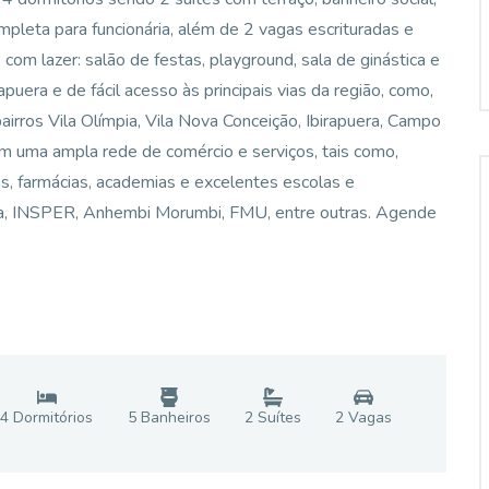
mpleta para funcionária, além de 2 vagas escrituradas e
com lazer: salão de festas, playground, sala de ginástica e
apuera e de fácil acesso às principais vias da região, como,
airros Vila Olímpia, Vila Nova Conceição, Ibirapuera, Campo
com uma ampla rede de comércio e serviços, tais como,
as, farmácias, academias e excelentes escolas e
nja, INSPER, Anhembi Morumbi, FMU, entre outras. Agende
4
Dormitório
s
5
Banheiro
s
2
Suíte
s
2
Vaga
s