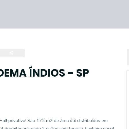
EMA ÍNDIOS - SP
l privativo! São 172 m2 de área útil distribuídos em
4 dormitórios sendo 2 suítes com terraço, banheiro social,