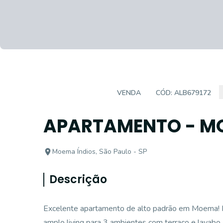
APARTAMENTO
VENDA
CÓD:
ALB679172
APARTAMENTO - MO
Moema Índios, São Paulo - SP
Descrição
Excelente apartamento de alto padrão em Moema! Hal
amplo living para 3 ambientes com terraço e lavabo, 