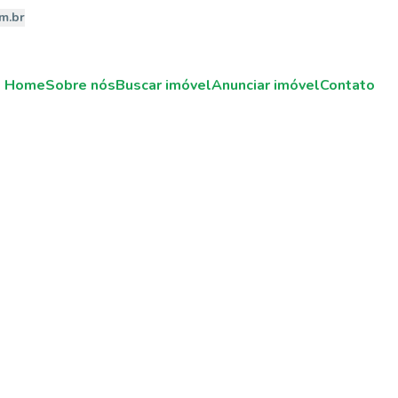
m.br
Home
Sobre nós
Buscar imóvel
Anunciar imóvel
Contato