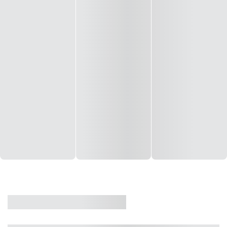
CASA
VENDA
CÓD: 19327