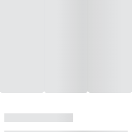
CASA
VENDA
CÓD: 19327